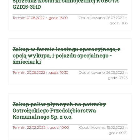
Sprzedaż kosiarki samojezdnej KUBOTA
GZD15-3HD
Termin: 01.08.2022 r. godz. 13:00
Opublikowano: 26.07.2022 r.
godz. 11:03
Zakup w formie leasingu operacyjnego, z
opcją wykupu, 1 pojazdu specjalnego -
śmieciarki
Termin: 20.06.2022 r. godz. 10:30
Opublikowano: 26.05.2022 r.
godz. 09:25
Zakup paliw płynnych na potrzeby
Ostrołęckiego Przedsiębiorstwa
Komunalnego Sp. z o.o.
Termin: 22.02.2022 r. godz. 10:00
Opublikowano: 15.02.2022 r.
godz. 09:21