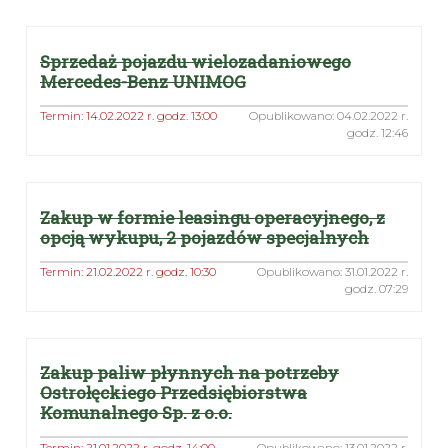
Sprzedaż pojazdu wielozadaniowego
Mercedes-Benz UNIMOG
Termin: 14.02.2022 r. godz. 13:00
Opublikowano: 04.02.2022 r.
godz. 12:46
Zakup w formie leasingu operacyjnego, z
opcją wykupu, 2 pojazdów specjalnych
Termin: 21.02.2022 r. godz. 10:30
Opublikowano: 31.01.2022 r.
godz. 07:29
Zakup paliw płynnych na potrzeby
Ostrołęckiego Przedsiębiorstwa
Komunalnego Sp. z o.o.
Termin: 21.01.2022 r. godz. 14:00
Opublikowano: 13.01.2022 r.