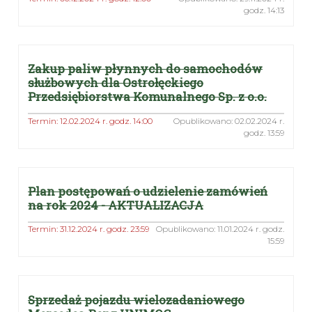
godz. 14:13
Zakup paliw płynnych do samochodów
służbowych dla Ostrołęckiego
Przedsiębiorstwa Komunalnego Sp. z o.o.
Termin: 12.02.2024 r. godz. 14:00
Opublikowano: 02.02.2024 r.
godz. 13:59
Plan postępowań o udzielenie zamówień
na rok 2024 - AKTUALIZACJA
Termin: 31.12.2024 r. godz. 23:59
Opublikowano: 11.01.2024 r. godz.
15:59
Sprzedaż pojazdu wielozadaniowego